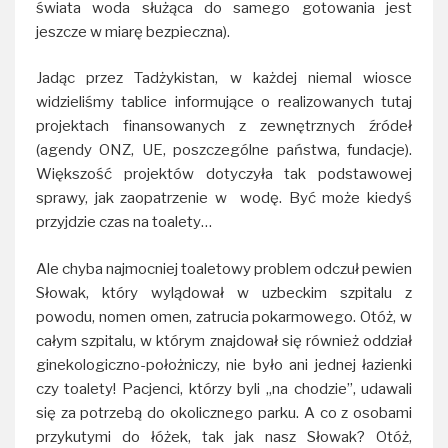
świata woda służąca do samego gotowania jest
jeszcze w miarę bezpieczna).
Jadąc przez Tadżykistan, w każdej niemal wiosce
widzieliśmy tablice informujące o realizowanych tutaj
projektach finansowanych z zewnętrznych źródeł
(agendy ONZ, UE, poszczególne państwa, fundacje).
Większość projektów dotyczyła tak podstawowej
sprawy, jak zaopatrzenie w wodę. Być może kiedyś
przyjdzie czas na toalety…
Ale chyba najmocniej toaletowy problem odczuł pewien
Słowak, który wylądował w uzbeckim szpitalu z
powodu, nomen omen, zatrucia pokarmowego. Otóż, w
całym szpitalu, w którym znajdował się również oddział
ginekologiczno-położniczy, nie było ani jednej łazienki
czy toalety! Pacjenci, którzy byli „na chodzie”, udawali
się za potrzebą do okolicznego parku. A co z osobami
przykutymi do łóżek, tak jak nasz Słowak? Otóż,