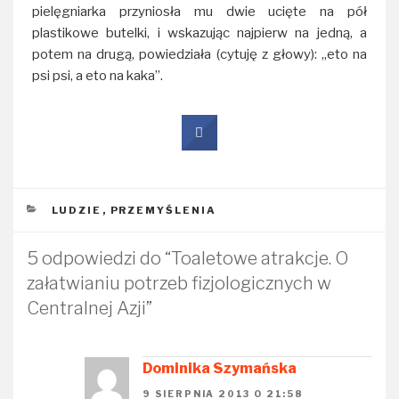
pielęgniarka przyniosła mu dwie ucięte na pół
plastikowe butelki, i wskazując najpierw na jedną, a
potem na drugą, powiedziała (cytuję z głowy): „eto na
psi psi, a eto na kaka”.
KATEGORIE
LUDZIE
,
PRZEMYŚLENIA
5 odpowiedzi do “Toaletowe atrakcje. O
załatwianiu potrzeb fizjologicznych w
Centralnej Azji”
Dominika Szymańska
9 SIERPNIA 2013 O 21:58