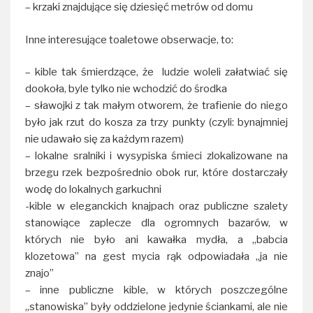
– krzaki znajdujące się dziesięć metrów od domu
Inne interesujące toaletowe obserwacje, to:
– kible tak śmierdzące, że ludzie woleli załatwiać się
dookoła, byle tylko nie wchodzić do środka
– sławojki z tak małym otworem, że trafienie do niego
było jak rzut do kosza za trzy punkty (czyli: bynajmniej
nie udawało się za każdym razem)
– lokalne sralniki i wysypiska śmieci zlokalizowane na
brzegu rzek bezpośrednio obok rur, które dostarczały
wodę do lokalnych garkuchni
-kible w eleganckich knajpach oraz publiczne szalety
stanowiące zaplecze dla ogromnych bazarów, w
których nie było ani kawałka mydła, a „babcia
klozetowa” na gest mycia rąk odpowiadała „ja nie
znajo”
– inne publiczne kible, w których poszczególne
„stanowiska” były oddzielone jedynie ściankami, ale nie