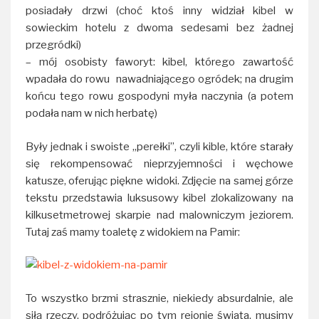
posiadały drzwi (choć ktoś inny widział kibel w
sowieckim hotelu z dwoma sedesami bez żadnej
przegródki)
– mój osobisty faworyt: kibel, którego zawartość
wpadała do rowu nawadniającego ogródek; na drugim
końcu tego rowu gospodyni myła naczynia (a potem
podała nam w nich herbatę)
Były jednak i swoiste „perełki”, czyli kible, które starały
się rekompensować nieprzyjemności i węchowe
katusze, oferując piękne widoki. Zdjęcie na samej górze
tekstu przedstawia luksusowy kibel zlokalizowany na
kilkusetmetrowej skarpie nad malowniczym jeziorem.
Tutaj zaś mamy toaletę z widokiem na Pamir:
To wszystko brzmi strasznie, niekiedy absurdalnie, ale
siłą rzeczy, podróżując po tym rejonie świata, musimy