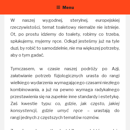
Przejdź
Menu
do
treści
W naszej wygodnej, sterylnej, europejskiej
rzeczywistości, temat toaletowy niemalże nie istnieje.
Ot, po prostu idziemy do toalety, robimy co trzeba,
spłukujemy, myjemy ręce. Odkąd jesteśmy już na tyle
duzi, by robić to samodzielnie, nie ma większej potrzeby,
aby o tym gadać.
Tymczasem, w czasie naszej podróży po Azji,
załatwianie potrzeb fizjologicznych urasta do rangi
wielkiego wydarzenia wymagającego czasami niezłego
kombinowania, a już na pewno wymaga radykalnego
przestawienia się na zupełnie inne standardy i estetykę.
Zaś kwestie typu:
co, gdzie, jak często, jakiej
konsystencji, gdzie umyć ręce
– urastają do
rangi jednych z częstszych tematów rozmów.