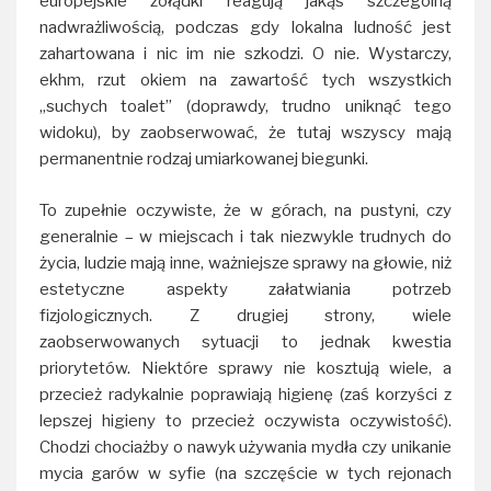
europejskie żołądki reagują jakąś szczególną
nadwrażliwością, podczas gdy lokalna ludność jest
zahartowana i nic im nie szkodzi. O nie. Wystarczy,
ekhm, rzut okiem na zawartość tych wszystkich
„suchych toalet” (doprawdy, trudno uniknąć tego
widoku), by zaobserwować, że tutaj wszyscy mają
permanentnie rodzaj umiarkowanej biegunki.
To zupełnie oczywiste, że w górach, na pustyni, czy
generalnie – w miejscach i tak niezwykle trudnych do
życia, ludzie mają inne, ważniejsze sprawy na głowie, niż
estetyczne aspekty załatwiania potrzeb
fizjologicznych. Z drugiej strony, wiele
zaobserwowanych sytuacji to jednak kwestia
priorytetów. Niektóre sprawy nie kosztują wiele, a
przecież radykalnie poprawiają higienę (zaś korzyści z
lepszej higieny to przecież oczywista oczywistość).
Chodzi chociażby o nawyk używania mydła czy unikanie
mycia garów w syfie (na szczęście w tych rejonach