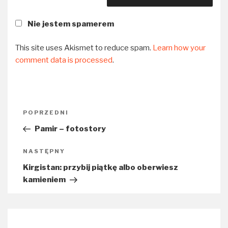
Nie jestem spamerem
This site uses Akismet to reduce spam.
Learn how your
comment data is processed
.
Nawigacja
POPRZEDNI
Poprzedni
wpisu
wpis
Pamir – fotostory
NASTĘPNY
Następny
wpis
Kirgistan: przybij piątkę albo oberwiesz
kamieniem