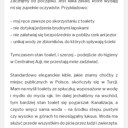
Zacznijmy od początku. Jest kilka zasad, które wydają
mi się zupełnie oczywiste. Przykładowo:
– myj ręce zawsze po skorzystaniu z toalety
– nie dotykaj jedzenia brudnymi łapskami
– nie załatwiaj się bezpośrednio w pobliżu rzek ani jezior
– unikaj wody ze zbiorników, do których spływają ścieki
Tymczasem stan toalet, i szerzej – podejście do higieny
w Centralnej Azji, nie przestają mnie zadziwiać.
Standardowo eleganckie kible, jakie znamy choćby z
miejsc publicznych w Polsce, skończyły się w Turcji.
Mam na myśli toalety ze spłuczką, wyposażone w wodę
i mydło do mycia rąk. Im dalej jechaliśmy na wschód,
tym bardziej stan toalet się pogarszał. Kanalizacja, a
często wręcz sama woda – na środku stepu, pustyni
czy wysoko w górach to nieosiągalny luksus. Woda ma
służyć przede wszystkim do picia przez ludzi i zwierzęta.