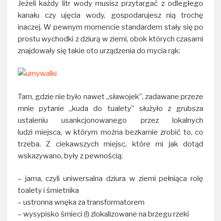
Jeżeli każdy litr wody musisz przytargać z odległego
kanału czy ujęcia wody, gospodarujesz nią trochę
inaczej. W pewnym momencie standardem stały się po
prostu wychodki z dziurą w ziemi, obok których czasami
znajdowały się takie oto urządzenia do mycia rąk:
Tam, gdzie nie było nawet „sławojek”, zadawane przeze
mnie pytanie „kuda do tualety” służyło z grubsza
ustaleniu usankcjonowanego przez lokalnych
ludzi miejsca, w którym można bezkarnie zrobić to, co
trzeba. Z ciekawszych miejsc, które mi jak dotąd
wskazywano, były z pewnością:
– jama, czyli uniwersalna dziura w ziemi pełniąca rolę
toalety i śmietnika
– ustronna wnęka za transformatorem
– wysypisko śmieci (!) zlokalizowane na brzegu rzeki